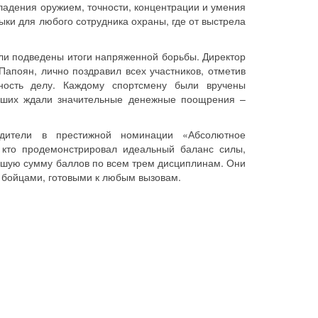
ладения оружием, точности, концентрации и умения
ки для любого сотрудника охраны, где от выстрела
ли подведены итоги напряженной борьбы. Директор
Папоян, лично поздравил всех участников, отметив
ность делу. Каждому спортсмену были вручены
учших ждали значительные денежные поощрения –
едители в престижной номинации «Абсолютное
, кто продемонстрировал идеальный баланс силы,
сшую сумму баллов по всем трем дисциплинам. Они
 бойцами, готовыми к любым вызовам.