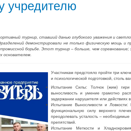
у учредителю
портивный турнир, ставший данью глубокого уважения и светло
дразделений демонстрировали не только физическую мощь и п
омпромиссной борьбе. Этот турнир – больше, чем соревнование
х основателем.
Участникам предстояло пройти три ключ
и психологической подготовкой, столь в
Испытание Силы: Толчок (жим) гири 
выносливость и умение грамотно рас
задержании нарушителя или действиях в
Испытание Выносливости и Ловкости: 
функциональную силу верхнего плече
преодолевать усталость – необходимые
препятствий.
Испытание Меткости и Хладнокрови