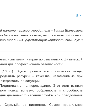
Empty
й памяти первого учредителя – Инала Шалвовича
рофессиональные навыки, но и настоящий боевой
; это традиция, укрепляющая корпоративный дух и
евых испытания, напрямую связанных с физической
ажной для профессионала безопасности:
(16 кг). Здесь проверялась физическая мощь,
пределять ресурсы – качества, незаменимые при
 экстремальной ситуации.
Подтягивание на перекладине. Этот этап выявил
вого пояса, волевую собранность и способность
 для длительного несения службы или преодоления
я: Стрельба из пистолета. Самое профильное