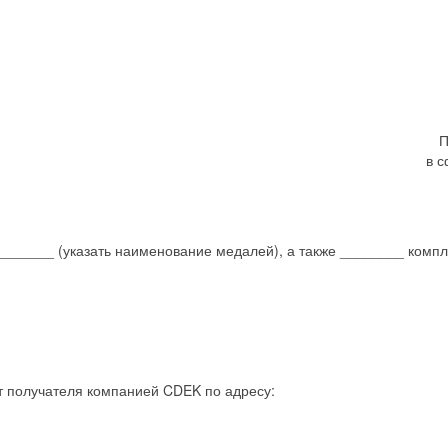
П
в с
______ (указать наименование медалей), а также ________ компл
ет получателя компанией CDEK по адресу: