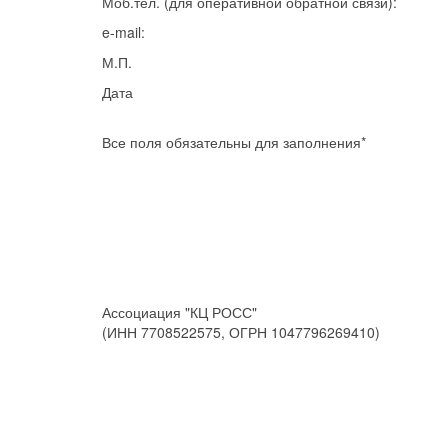
Моб.тел. (для оперативной обратной связи):
e-mail:
М.П.
Дата
Все поля обязательны для заполнения*
Ассоциация "КЦ РОСС"
(ИНН 7708522575, ОГРН 1047796269410)